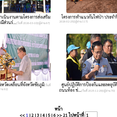
นินงานตามโครงการส่งเสริม
โครงการทำแนวกันไฟป่า ประจำป
ีส่วนร่...
2026-02-25][ผู้อ่าน 117]
[วันที่ 2026-03-10][ผู้อ่าน 67]
วัดเคลื่อนที่จังหวัดชัยภูมิ
ศูนย์ปฏิบัติการป้องกันและลดอุบัต
[วันที่
่าน 92]
ถนนท้อง ช่...
[วันที่ 2025-12-29][ผู้อ่าน 70]
หน้า
<<
1
|
2
|
3
|
4
|
5
|
6
>>
21
ไปหน้าที่