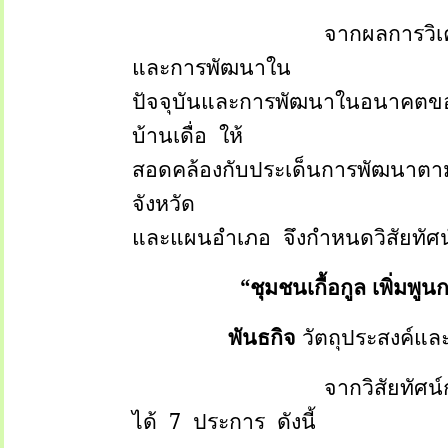
จากผลการวิเ
และการพัฒนาใน
ปัจจุบันและการพัฒนาในอนาคตขอ
บ้านเดื่อ
ให้
สอดคล้องกับประเด็นการพัฒนาต
จังหวัด
และแผนอำเภอ
จึงกำหนดวิสัยทัศน
“
ชุมชนเกื้อกูล เพิ่มพู
พันธกิจ
วัตถุประสงค์แล
จากวิสัยทัศ
ได้
7
ประการ
ดังนี้