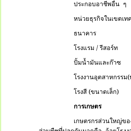
ประกอบอาชีพอื่น
ๆ
หน่วยธุรกิจในเขตเท
ธนาคาร
โรงแรม
/
รีสอร์ท
ปั้มน้ำมันและก๊าซ
โรงงานอุตสาหกรรม
(
โรงสี
(
ขนาดเล็ก
)
การเกษตร
เกษตรกรส่วนใหญ่ของต
ส่วนพืชที่ปลูกกันมากคือ
อ้อยโรงง