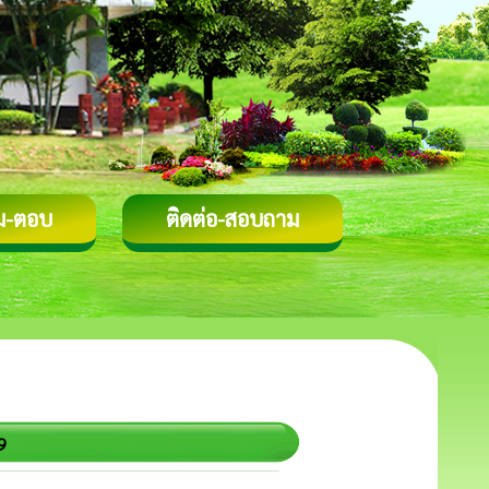
ม-ตอบ
ติดต่อ-สอบถาม
9